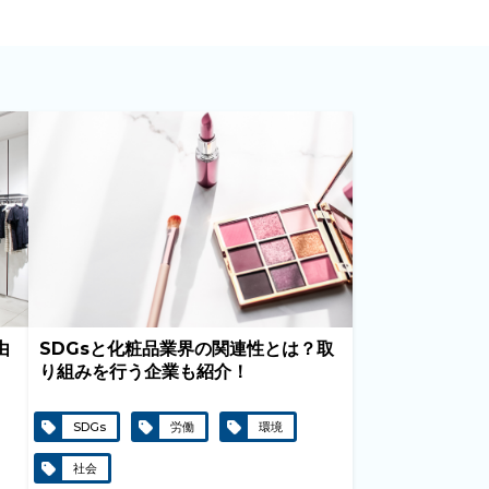
由
SDGsと化粧品業界の関連性とは？取
り組みを行う企業も紹介！
SDGs
労働
環境
社会